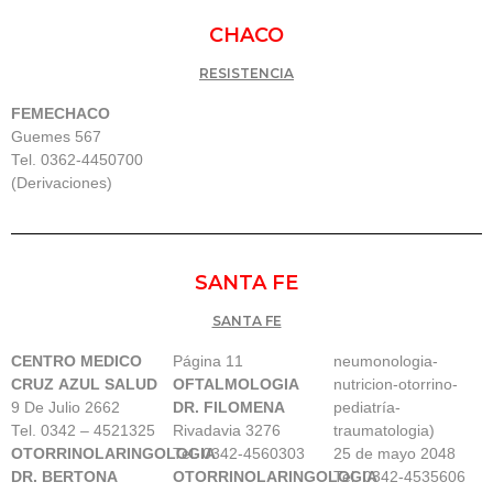
CHACO
RESISTENCIA
FEMECHACO
Guemes 567
Tel. 0362-4450700
(Derivaciones)
SANTA FE
SANTA FE
CENTRO MEDICO
Página 11
neumonologia-
CRUZ AZUL SALUD
OFTALMOLOGIA
nutricion-otorrino-
9 De Julio 2662
DR. FILOMENA
pediatría-
Tel. 0342 – 4521325
Rivadavia 3276
traumatologia)
OTORRINOLARINGOLOGIA
Tel. 0342-4560303
25 de mayo 2048
DR. BERTONA
OTORRINOLARINGOLOGIA
Tel. 0342-4535606