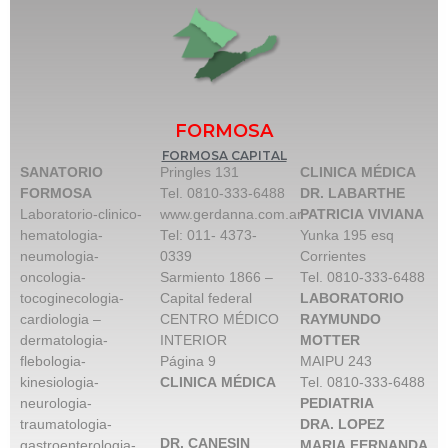
FORMOSA
FORMOSA CAPITAL
SANATORIO
Pringles 131
CLINICA MÉDICA
FORMOSA
Tel. 0810-333-6488
DR. LABARTHE
Laboratorio-clinico-
www.gerdanna.com.ar
PATRICIA VIVIANA
hematologia-
Tel: 011- 4373-
Yunka 195 esq
neumologia-
0339
Corrientes
oncologia-
Sarmiento 1866 –
Tel. 0810-333-6488
tocoginecologia-
Capital federal
LABORATORIO
cardiologia –
CENTRO MÉDICO
RAYMUNDO
dermatologia-
INTERIOR
MOTTER
flebologia-
Página 9
MAIPU 243
kinesiologia-
CLINICA MÉDICA
Tel. 0810-333-6488
neurologia-
PEDIATRIA
traumatologia-
DRA. LOPEZ
DR. CANESIN
gastroenterologia-
MARIA FERNANDA