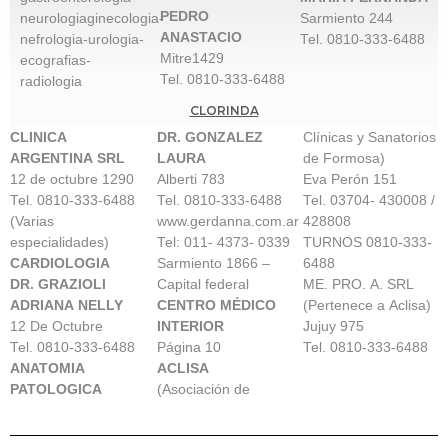
PEDRO
neurologiaginecologia-
Sarmiento 244
ANASTACIO
nefrologia-urologia-
Tel. 0810-333-6488
Mitre1429
ecografias-
Tel. 0810-333-6488
radiologia
CLORINDA
CLINICA
DR. GONZALEZ
Clínicas y Sanatorios
ARGENTINA SRL
LAURA
de Formosa)
12 de octubre 1290
Alberti 783
Eva Perón 151
Tel. 0810-333-6488
Tel. 0810-333-6488
Tel. 03704- 430008 /
(Varias
www.gerdanna.com.ar
428808
especialidades)
Tel: 011- 4373- 0339
TURNOS 0810-333-
CARDIOLOGIA
Sarmiento 1866 –
6488
DR. GRAZIOLI
Capital federal
ME. PRO. A. SRL
ADRIANA NELLY
CENTRO MÉDICO
(Pertenece a Aclisa)
12 De Octubre
INTERIOR
Jujuy 975
Tel. 0810-333-6488
Página 10
Tel. 0810-333-6488
ANATOMIA
ACLISA
PATOLOGICA
(Asociación de