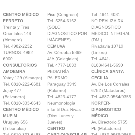
CENTRO MÉDICO
Piso (Congreso)
Tel. 4641-4031
FERRETO
Tel. 5254-6162
NO REALIZA RX
Treinta y Tres
(SOLO
DIAGNOSTICO
Orientales 148
DIAGNOSTICO POR
MEDICO INTEGRAL
(Almagro)
IMÁGENES)
(DMI)
Tel. 4982-2232
CEMUVA
Rivadavia 10719
TURNOS: 4982-
Av. Córdoba 5869
(Liniers)
6900
4°A (Colegiales)
Tel. 4641-
CONSULTORIOS
Tel. 4777-1033
8183/4641-5690
AMOEMRA
PEDIATRÍA
CLÍNICA SANTA
Yatay 129 (Almagro)
PALERMO
CECILIA
Tel. 0810-222-6681
Paraguay 3949
Av. De Los Corrales
Jujuy 477
(Palermo)
6782 (Mataderos)
(Balvanera)
Tel. 4823-4177
Tel. 4687-0564/9355
Tel. 0810-333-0643
Neumonología
KORPER-
CENTRO MÉDICO
infantil Dra. Rivas
DIAGNOSTICO
MUPIM
(Dias Lunes y
MÉDICO
Uruguay 656
Jueves)
Av. Directorio 5755
(Tribunales)
CENTRO
Pb (Mataderos)
Tel. 0810-333-6488
CARDIOVASCULAR
Tel. 4683-9966/9965