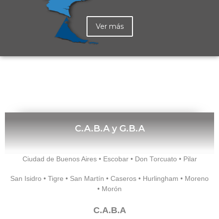
Ver más
C.A.B.A y G.B.A
Ciudad de Buenos Aires • Escobar • Don Torcuato • Pilar
San Isidro • Tigre • San Martín • Caseros • Hurlingham • Moreno
• Morón
C.A.B.A