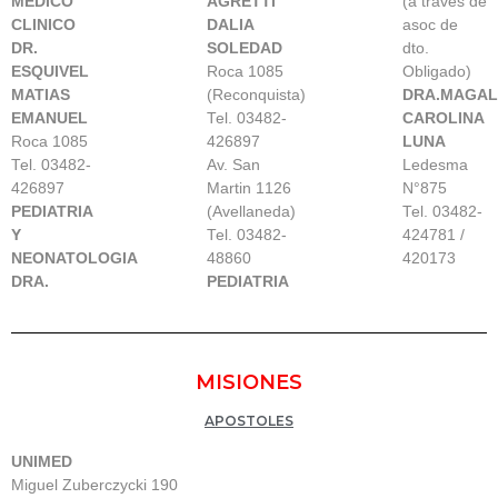
MEDICO
AGRETTI
(a través de
CLINICO
DALIA
asoc de
DR.
SOLEDAD
dto.
ESQUIVEL
Roca 1085
Obligado)
MATIAS
(Reconquista)
DRA.MAGAL
EMANUEL
Tel. 03482-
CAROLINA
Roca 1085
426897
LUNA
Tel. 03482-
Av. San
Ledesma
426897
Martin 1126
N°875
PEDIATRIA
(Avellaneda)
Tel. 03482-
Y
Tel. 03482-
424781 /
NEONATOLOGIA
48860
420173
DRA.
PEDIATRIA
MISIONES
APOSTOLES
UNIMED
Miguel Zuberczycki 190