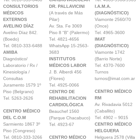
CONSULTORIOS
DR. PALLAVICINI
I.A.M.A.
MÉDICOS
(A través de Más
(DIAGNÓSTICO)
EXTERNOS
Pilar)
Viamonte 2560/70
AVELINO DÍAZ
Av. Sta. Fe 3069
(Once)
Avelino Díaz 842.
Piso 8 “B” (Palermo)
Tel. 4965-3600
(Boedo)
Tel. 4821-4656
IMAT
Tel. 0810-333-6488
WhatsApp 15-2563-
(DIAGNÓSTICO)
AMIBA
3683
Viamonte 1742
Diagnóstico/
INSTITUTOS
(Barrio Norte)
Laboratorio / Rx /
MÉDICOS LABOR
Tel. 4370-7600
Kinesiología /
J. B. Alberdi 456
Turnos
Consultas
(Flores)
turnos@imat.com.ar
Juramento 1579 1º
Tel. 4925-0066
CENTRO MÉDICO
Piso (Belgrano)
CENTRO DE
RM
Tel. 5263-2626
REHABILITACION
Av. Rivadavia 5012
CARDIOLÓGICA
CENTRO MÉDICO
(Caballito)
Beauchef 1560
DEL C.O.M
Tel. 4902 – 9015
(Parque Chacabuco)
Sarmiento 1867 3º
CENTRO MÉDICO
Tel. 4923-67
Piso (Congreso)
HELGUERA
Tel. 0810-333-3266
CENTRO MÉDICO
Helguera 2578 (Villa