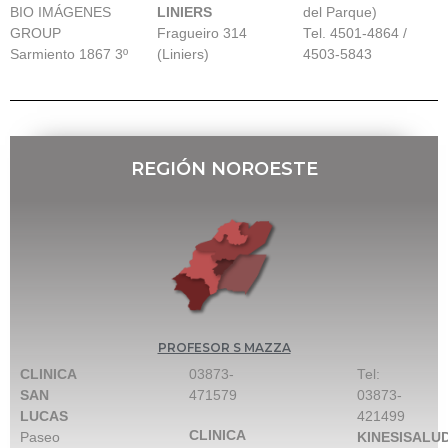
BIO IMÁGENES
LINIERS
del Parque)
GROUP
Fragueiro 314
Tel. 4501-4864 /
Sarmiento 1867 3º
(Liniers)
4503-5843
REGIÓN NOROESTE
PROFESOR S MAZZA
CLINICA
03873-
Tel:
SAN
471579
03873-
LUCAS
421499
CLINICA
Paseo
KINESISALU