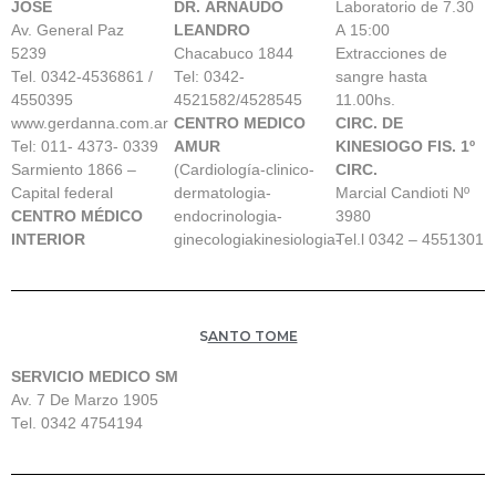
JOSE
DR. ARNAUDO
Laboratorio de 7.30
Av. General Paz
LEANDRO
A 15:00
5239
Chacabuco 1844
Extracciones de
Tel. 0342-4536861 /
Tel: 0342-
sangre hasta
4550395
4521582/4528545
11.00hs.
www.gerdanna.com.ar
CENTRO MEDICO
CIRC. DE
Tel: 011- 4373- 0339
AMUR
KINESIOGO FIS. 1º
Sarmiento 1866 –
(Cardiología-clinico-
CIRC.
Capital federal
dermatologia-
Marcial Candioti Nº
CENTRO MÉDICO
endocrinologia-
3980
INTERIOR
ginecologiakinesiologia-
Tel.l 0342 – 4551301
S
ANTO TOME
SERVICIO MEDICO SM
Av. 7 De Marzo 1905
Tel. 0342 4754194